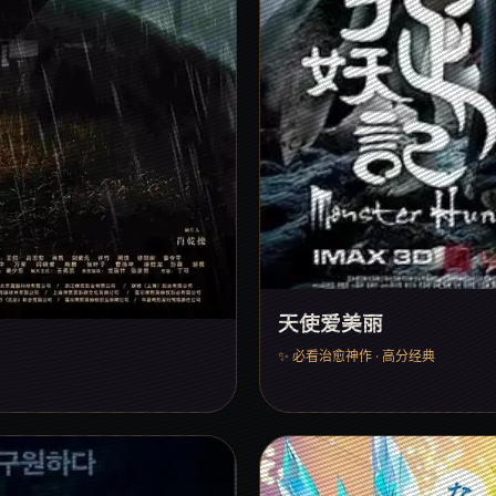
天使爱美丽
✨ 必看治愈神作 · 高分经典