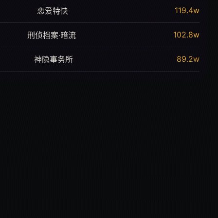
119.4w
恋爱特快
102.8w
刑侦档案·暗流
89.2w
神隐事务所