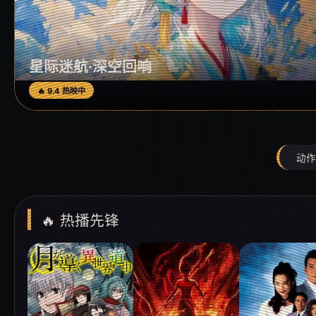
星际迷航·深空回响
🔥 9.4 热映中
动作
🔥 热播先锋